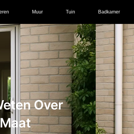
eren
Muur
Tuin
Badkamer
Weten Over
 Maat