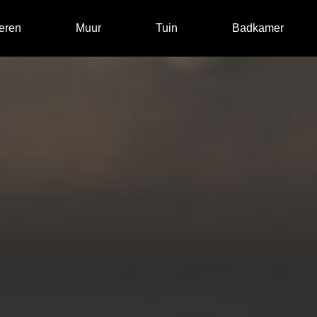
eren
Muur
Tuin
Badkamer